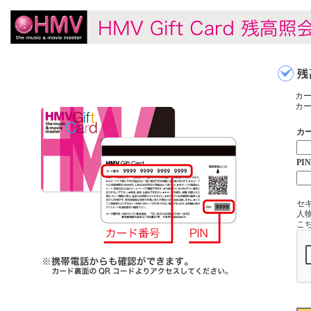
カ
カー
カ
PIN
セ
人
こ